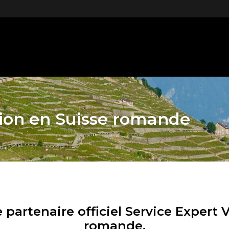
tion en Suisse romande
e partenaire officiel Service Expert
romande.